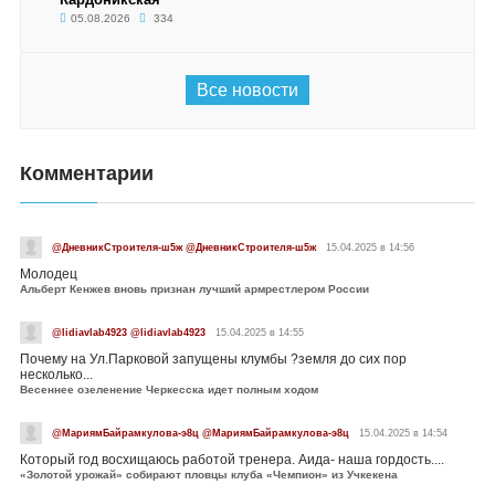
05.08.2026
334
Все новости
Комментарии
@ДневникСтроителя-ш5ж @ДневникСтроителя-ш5ж
15.04.2025 в 14:56
Молодец
Альберт Кенжев вновь признан лучший армрестлером России
@lidiavlab4923 @lidiavlab4923
15.04.2025 в 14:55
Почему на Ул.Парковой запущены клумбы ?земля до сих пор
несколько...
Весеннее озеленение Черкесска идет полным ходом
@МариямБайрамкулова-э8ц @МариямБайрамкулова-э8ц
15.04.2025 в 14:54
Который год восхищаюсь работой тренера. Аида- наша гордость....
«Золотой урожай» собирают пловцы клуба «Чемпион» из Учкекена