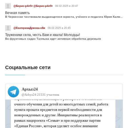
@Борис-р4л5т @Борис-р4л5т
09.02.2025 в 20:47
Вечная память
В Черкесске чествовали выдающегося юриста, учёного и педагога Юрия Калмыкова
@ЕкатеринаДумова-о8и
09.02.2025 в 20:45
Труженики села, честь Вам и хвала! Молодцы!
Во фруктовых садах Таллыка идет активная обработка деревьев
Социальные сети