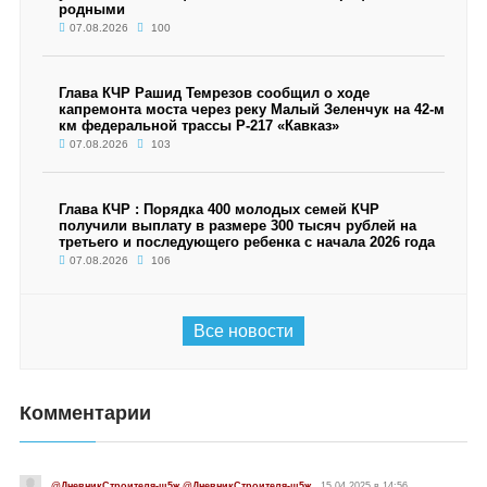
родными
07.08.2026
100
Глава КЧР Рашид Темрезов сообщил о ходе
капремонта моста через реку Малый Зеленчук на 42-м
км федеральной трассы Р-217 «Кавказ»
07.08.2026
103
Глава КЧР : Порядка 400 молодых семей КЧР
получили выплату в размере 300 тысяч рублей на
третьего и последующего ребенка с начала 2026 года
07.08.2026
106
Все новости
Комментарии
@ДневникСтроителя-ш5ж @ДневникСтроителя-ш5ж
15.04.2025 в 14:56