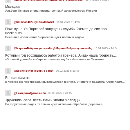
Молодец
Альберт Кенжев вновь признан лучший армрестлером России
@lidiavlab4923 @lidiavlab4923
15.04.2025 в 14:55
Почему на Ул.Парковой запущены клумбы ?земля до сих пор
несколько...
Весеннее озеленение Черкесска идет полным ходом
@МариямБайрамкулова-э8ц @МариямБайрамкулова-э8ц
15.04.2025 в 14:54
Который год восхищаюсь работой тренера. Аида- наша гордость....
«Золотой урожай» собирают пловцы клуба «Чемпион» из Учкекена
@Борис-р4л5т @Борис-р4л5т
09.02.2025 в 20:47
Вечная память
В Черкесске чествовали выдающегося юриста, учёного и педагога Юрия Калмыкова
@ЕкатеринаДумова-о8и
09.02.2025 в 20:45
Труженики села, честь Вам и хвала! Молодцы!
Во фруктовых садах Таллыка идет активная обработка деревьев