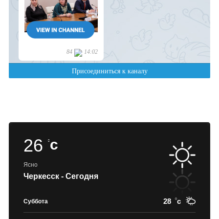
26
c
Ясно
Черкесск - Сегодня
28
c
Суббота