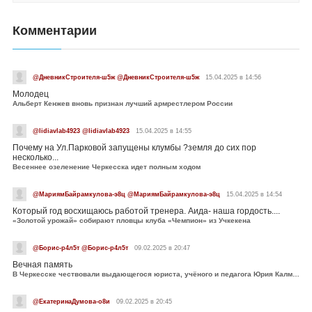
Комментарии
@ДневникСтроителя-ш5ж @ДневникСтроителя-ш5ж
15.04.2025 в 14:56
Молодец
Альберт Кенжев вновь признан лучший армрестлером России
@lidiavlab4923 @lidiavlab4923
15.04.2025 в 14:55
Почему на Ул.Парковой запущены клумбы ?земля до сих пор
несколько...
Весеннее озеленение Черкесска идет полным ходом
@МариямБайрамкулова-э8ц @МариямБайрамкулова-э8ц
15.04.2025 в 14:54
Который год восхищаюсь работой тренера. Аида- наша гордость....
«Золотой урожай» собирают пловцы клуба «Чемпион» из Учкекена
@Борис-р4л5т @Борис-р4л5т
09.02.2025 в 20:47
Вечная память
В Черкесске чествовали выдающегося юриста, учёного и педагога Юрия Калмыкова
@ЕкатеринаДумова-о8и
09.02.2025 в 20:45