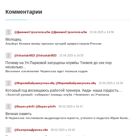
Комментарии
@ДневникСтроителя-ш5ж @ДневникСтроителя-ш5ж
15.04.2025 в 14:56
Молодец
Альберт Кенжев вновь признан лучший армрестлером России
@lidiavlab4923 @lidiavlab4923
15.04.2025 в 14:55
Почему на Ул.Парковой запущены клумбы ?земля до сих пор
несколько...
Весеннее озеленение Черкесска идет полным ходом
@МариямБайрамкулова-э8ц @МариямБайрамкулова-э8ц
15.04.2025 в 14:54
Который год восхищаюсь работой тренера. Аида- наша гордость....
«Золотой урожай» собирают пловцы клуба «Чемпион» из Учкекена
@Борис-р4л5т @Борис-р4л5т
09.02.2025 в 20:47
Вечная память
В Черкесске чествовали выдающегося юриста, учёного и педагога Юрия Калмыкова
@ЕкатеринаДумова-о8и
09.02.2025 в 20:45