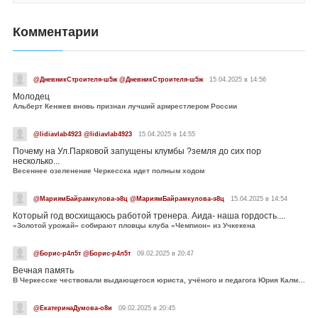
Комментарии
@ДневникСтроителя-ш5ж @ДневникСтроителя-ш5ж
15.04.2025 в 14:56
Молодец
Альберт Кенжев вновь признан лучший армрестлером России
@lidiavlab4923 @lidiavlab4923
15.04.2025 в 14:55
Почему на Ул.Парковой запущены клумбы ?земля до сих пор
несколько...
Весеннее озеленение Черкесска идет полным ходом
@МариямБайрамкулова-э8ц @МариямБайрамкулова-э8ц
15.04.2025 в 14:54
Который год восхищаюсь работой тренера. Аида- наша гордость....
«Золотой урожай» собирают пловцы клуба «Чемпион» из Учкекена
@Борис-р4л5т @Борис-р4л5т
09.02.2025 в 20:47
Вечная память
В Черкесске чествовали выдающегося юриста, учёного и педагога Юрия Калмыкова
@ЕкатеринаДумова-о8и
09.02.2025 в 20:45