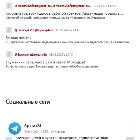
@МариямБайрамкулова-э8ц @МариямБайрамкулова-э8ц
15.04.2025 в 14:54
Который год восхищаюсь работой тренера. Аида- наша гордость....
«Золотой урожай» собирают пловцы клуба «Чемпион» из Учкекена
@Борис-р4л5т @Борис-р4л5т
09.02.2025 в 20:47
Вечная память
В Черкесске чествовали выдающегося юриста, учёного и педагога Юрия Калмыкова
@ЕкатеринаДумова-о8и
09.02.2025 в 20:45
Труженики села, честь Вам и хвала! Молодцы!
Во фруктовых садах Таллыка идет активная обработка деревьев
Социальные сети