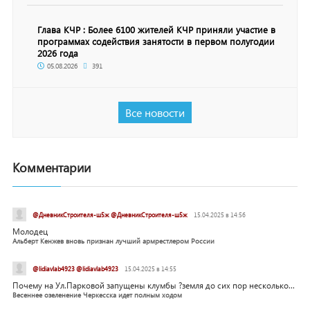
Глава КЧР : Более 6100 жителей КЧР приняли участие в
программах содействия занятости в первом полугодии
2026 года
05.08.2026
391
Все новости
Комментарии
@ДневникСтроителя-ш5ж @ДневникСтроителя-ш5ж
15.04.2025 в 14:56
Молодец
Альберт Кенжев вновь признан лучший армрестлером России
@lidiavlab4923 @lidiavlab4923
15.04.2025 в 14:55
Почему на Ул.Парковой запущены клумбы ?земля до сих пор несколько...
Весеннее озеленение Черкесска идет полным ходом