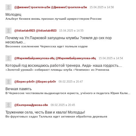
@ДневникСтроителя-ш5ж @ДневникСтроителя-ш5ж
15.04.2025 в 14:56
Молодец
Альберт Кенжев вновь признан лучший армрестлером России
@lidiavlab4923 @lidiavlab4923
15.04.2025 в 14:55
Почему на Ул.Парковой запущены клумбы ?земля до сих пор
несколько...
Весеннее озеленение Черкесска идет полным ходом
@МариямБайрамкулова-э8ц @МариямБайрамкулова-э8ц
15.04.2025 в 14:54
Который год восхищаюсь работой тренера. Аида- наша гордость....
«Золотой урожай» собирают пловцы клуба «Чемпион» из Учкекена
@Борис-р4л5т @Борис-р4л5т
09.02.2025 в 20:47
Вечная память
В Черкесске чествовали выдающегося юриста, учёного и педагога Юрия Калмыкова
@ЕкатеринаДумова-о8и
09.02.2025 в 20:45
Труженики села, честь Вам и хвала! Молодцы!
Во фруктовых садах Таллыка идет активная обработка деревьев