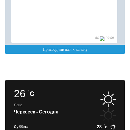
26
c
Ясно
Черкесск - Сегодня
28
c
Суббота