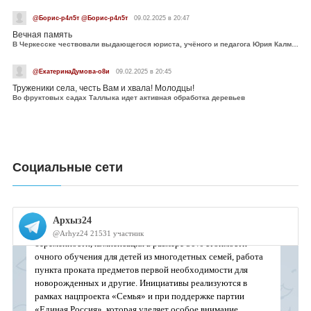
@Борис-р4л5т @Борис-р4л5т
09.02.2025 в 20:47
Вечная память
В Черкесске чествовали выдающегося юриста, учёного и педагога Юрия Калмыкова
@ЕкатеринаДумова-о8и
09.02.2025 в 20:45
Труженики села, честь Вам и хвала! Молодцы!
Во фруктовых садах Таллыка идет активная обработка деревьев
Социальные сети