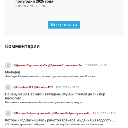
полугодии 2026 года
05.08.2026
378
Все новости
Комментарии
@ДневникСтроителя-ш5ж @ДневникСтроителя-ш5ж
15.04.2025 в 14:56
Молодец
Альберт Кенжев вновь признан лучший армрестлером России
@lidiavlab4923 @lidiavlab4923
15.04.2025 в 14:55
Почему на Ул.Парковой запущены клумбы ?земля до сих пор
несколько...
Весеннее озеленение Черкесска идет полным ходом
@МариямБайрамкулова-э8ц @МариямБайрамкулова-э8ц
15.04.2025 в 14:54
Который год восхищаюсь работой тренера. Аида- наша гордость....
«Золотой урожай» собирают пловцы клуба «Чемпион» из Учкекена