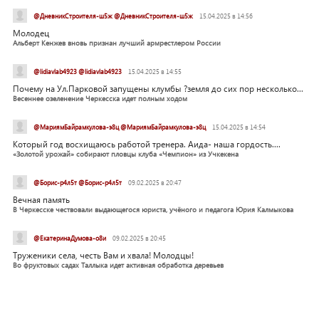
@ДневникСтроителя-ш5ж @ДневникСтроителя-ш5ж
15.04.2025 в 14:56
Молодец
Альберт Кенжев вновь признан лучший армрестлером России
@lidiavlab4923 @lidiavlab4923
15.04.2025 в 14:55
Почему на Ул.Парковой запущены клумбы ?земля до сих пор несколько...
Весеннее озеленение Черкесска идет полным ходом
@МариямБайрамкулова-э8ц @МариямБайрамкулова-э8ц
15.04.2025 в 14:54
Который год восхищаюсь работой тренера. Аида- наша гордость....
«Золотой урожай» собирают пловцы клуба «Чемпион» из Учкекена
@Борис-р4л5т @Борис-р4л5т
09.02.2025 в 20:47
Вечная память
В Черкесске чествовали выдающегося юриста, учёного и педагога Юрия Калмыкова
@ЕкатеринаДумова-о8и
09.02.2025 в 20:45
Труженики села, честь Вам и хвала! Молодцы!
Во фруктовых садах Таллыка идет активная обработка деревьев