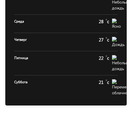
28
c
Среда
27
c
Четверг
22
c
Пятница
21
c
Суббота