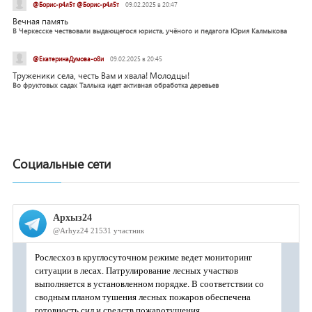
@Борис-р4л5т @Борис-р4л5т
09.02.2025 в 20:47
Вечная память
В Черкесске чествовали выдающегося юриста, учёного и педагога Юрия Калмыкова
@ЕкатеринаДумова-о8и
09.02.2025 в 20:45
Труженики села, честь Вам и хвала! Молодцы!
Во фруктовых садах Таллыка идет активная обработка деревьев
Социальные сети