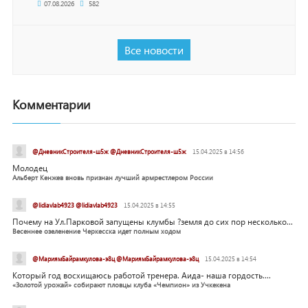
07.08.2026
582
Все новости
Комментарии
@ДневникСтроителя-ш5ж @ДневникСтроителя-ш5ж
15.04.2025 в 14:56
Молодец
Альберт Кенжев вновь признан лучший армрестлером России
@lidiavlab4923 @lidiavlab4923
15.04.2025 в 14:55
Почему на Ул.Парковой запущены клумбы ?земля до сих пор несколько...
Весеннее озеленение Черкесска идет полным ходом
@МариямБайрамкулова-э8ц @МариямБайрамкулова-э8ц
15.04.2025 в 14:54
Который год восхищаюсь работой тренера. Аида- наша гордость....
«Золотой урожай» собирают пловцы клуба «Чемпион» из Учкекена