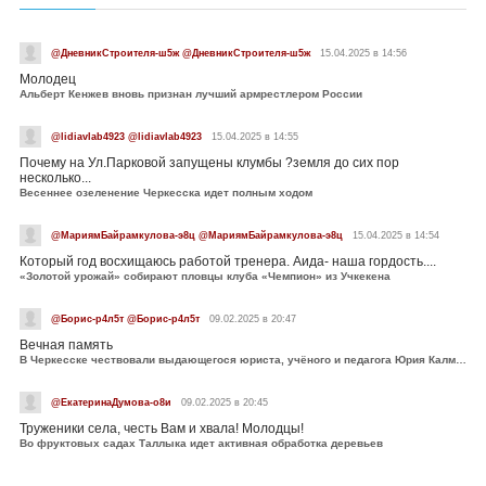
@ДневникСтроителя-ш5ж @ДневникСтроителя-ш5ж
15.04.2025 в 14:56
Молодец
Альберт Кенжев вновь признан лучший армрестлером России
@lidiavlab4923 @lidiavlab4923
15.04.2025 в 14:55
Почему на Ул.Парковой запущены клумбы ?земля до сих пор
несколько...
Весеннее озеленение Черкесска идет полным ходом
@МариямБайрамкулова-э8ц @МариямБайрамкулова-э8ц
15.04.2025 в 14:54
Который год восхищаюсь работой тренера. Аида- наша гордость....
«Золотой урожай» собирают пловцы клуба «Чемпион» из Учкекена
@Борис-р4л5т @Борис-р4л5т
09.02.2025 в 20:47
Вечная память
В Черкесске чествовали выдающегося юриста, учёного и педагога Юрия Калмыкова
@ЕкатеринаДумова-о8и
09.02.2025 в 20:45
Труженики села, честь Вам и хвала! Молодцы!
Во фруктовых садах Таллыка идет активная обработка деревьев