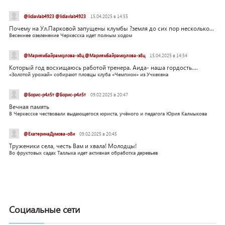
@lidiavlab4923 @lidiavlab4923
15.04.2025 в 14:55
Почему на Ул.Парковой запущены клумбы ?земля до сих пор несколько...
Весеннее озеленение Черкесска идет полным ходом
@МариямБайрамкулова-э8ц @МариямБайрамкулова-э8ц
15.04.2025 в 14:54
Который год восхищаюсь работой тренера. Аида- наша гордость....
«Золотой урожай» собирают пловцы клуба «Чемпион» из Учкекена
@Борис-р4л5т @Борис-р4л5т
09.02.2025 в 20:47
Вечная память
В Черкесске чествовали выдающегося юриста, учёного и педагога Юрия Калмыкова
@ЕкатеринаДумова-о8и
09.02.2025 в 20:45
Труженики села, честь Вам и хвала! Молодцы!
Во фруктовых садах Таллыка идет активная обработка деревьев
Социальные сети