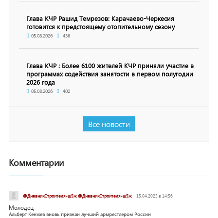
Глава КЧР Рашид Темрезов: Карачаево-Черкесия
готовится к предстоящему отопительному сезону
05.08.2026
436
Глава КЧР : Более 6100 жителей КЧР приняли участие в
программах содействия занятости в первом полугодии
2026 года
05.08.2026
402
Все новости
Комментарии
@ДневникСтроителя-ш5ж @ДневникСтроителя-ш5ж
15.04.2025 в 14:56
Молодец
Альберт Кенжев вновь признан лучший армрестлером России