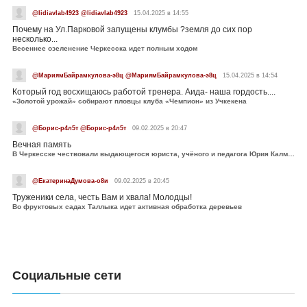
@lidiavlab4923 @lidiavlab4923
15.04.2025 в 14:55
Почему на Ул.Парковой запущены клумбы ?земля до сих пор
несколько...
Весеннее озеленение Черкесска идет полным ходом
@МариямБайрамкулова-э8ц @МариямБайрамкулова-э8ц
15.04.2025 в 14:54
Который год восхищаюсь работой тренера. Аида- наша гордость....
«Золотой урожай» собирают пловцы клуба «Чемпион» из Учкекена
@Борис-р4л5т @Борис-р4л5т
09.02.2025 в 20:47
Вечная память
В Черкесске чествовали выдающегося юриста, учёного и педагога Юрия Калмыкова
@ЕкатеринаДумова-о8и
09.02.2025 в 20:45
Труженики села, честь Вам и хвала! Молодцы!
Во фруктовых садах Таллыка идет активная обработка деревьев
Социальные сети