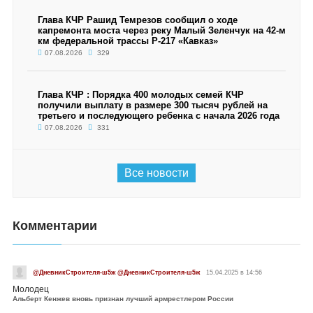
Глава КЧР Рашид Темрезов сообщил о ходе
капремонта моста через реку Малый Зеленчук на 42-м
км федеральной трассы Р-217 «Кавказ»
07.08.2026
329
Глава КЧР : Порядка 400 молодых семей КЧР
получили выплату в размере 300 тысяч рублей на
третьего и последующего ребенка с начала 2026 года
07.08.2026
331
Все новости
Комментарии
@ДневникСтроителя-ш5ж @ДневникСтроителя-ш5ж
15.04.2025 в 14:56
Молодец
Альберт Кенжев вновь признан лучший армрестлером России