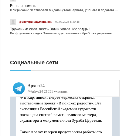
Вечная память
В Черкесске чествовали выдающегося юриста, учёного и педагога Юрия Калмыкова
@ЕкатеринаДумова-о8и
09.02.2025 в 20:45
Труженики села, честь Вам и хвала! Молодцы!
Во фруктовых садах Таллыка идет активная обработка деревьев
Социальные сети