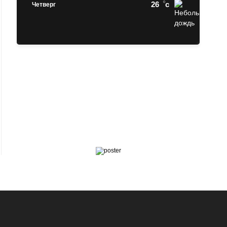
26
c
Четверг