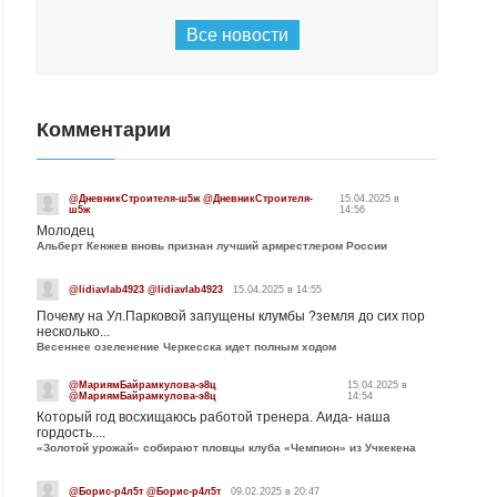
Все новости
Комментарии
@ДневникСтроителя-ш5ж @ДневникСтроителя-
15.04.2025 в
ш5ж
14:56
Молодец
Альберт Кенжев вновь признан лучший армрестлером России
@lidiavlab4923 @lidiavlab4923
15.04.2025 в 14:55
Почему на Ул.Парковой запущены клумбы ?земля до сих пор
несколько...
Весеннее озеленение Черкесска идет полным ходом
@МариямБайрамкулова-э8ц
15.04.2025 в
@МариямБайрамкулова-э8ц
14:54
Который год восхищаюсь работой тренера. Аида- наша
гордость....
«Золотой урожай» собирают пловцы клуба «Чемпион» из Учкекена
@Борис-р4л5т @Борис-р4л5т
09.02.2025 в 20:47