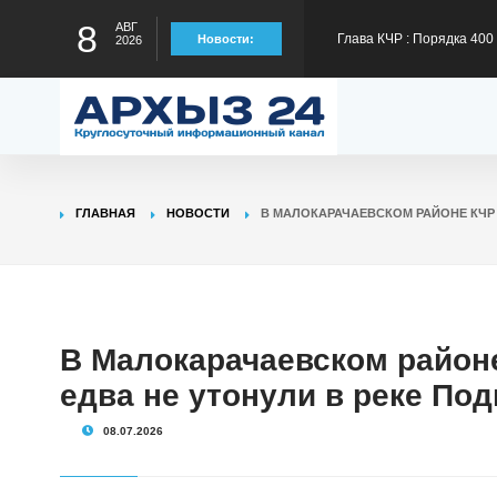
8
АВГ
Новости:
2026
300 тысяч рублей на тре
Глава КЧР Рашид Темрез
статус лидера страны в
Глава КЧР Рашид Темрезо
предстоящему отопител
Глава КЧР Рашид Темрезо
ГЛАВНАЯ
НОВОСТИ
В МАЛОКАРАЧАЕВСКОМ РАЙОНЕ КЧР 
специальной военной оп
Глава КЧР Рашид Темрез
В Малокарачаевском район
Малый Зеленчук на 42-м
едва не утонули в реке По
08.07.2026