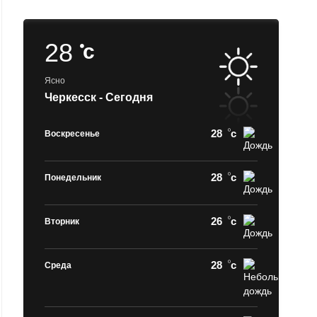
28
c
Ясно
Черкесск - Сегодня
28
c
Воскресенье
28
c
Понедельник
26
c
Вторник
28
c
Среда