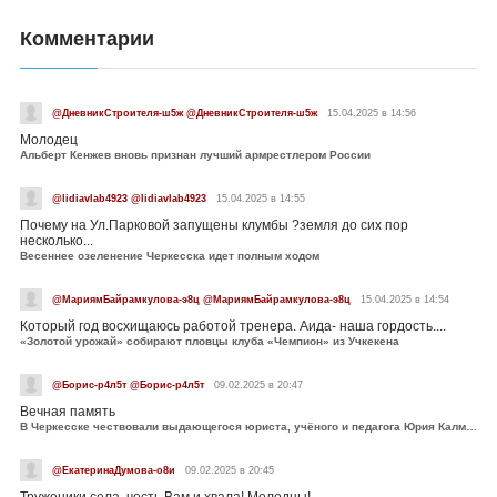
Комментарии
@ДневникСтроителя-ш5ж @ДневникСтроителя-ш5ж
15.04.2025 в 14:56
Молодец
Альберт Кенжев вновь признан лучший армрестлером России
@lidiavlab4923 @lidiavlab4923
15.04.2025 в 14:55
Почему на Ул.Парковой запущены клумбы ?земля до сих пор
несколько...
Весеннее озеленение Черкесска идет полным ходом
@МариямБайрамкулова-э8ц @МариямБайрамкулова-э8ц
15.04.2025 в 14:54
Который год восхищаюсь работой тренера. Аида- наша гордость....
«Золотой урожай» собирают пловцы клуба «Чемпион» из Учкекена
@Борис-р4л5т @Борис-р4л5т
09.02.2025 в 20:47
Вечная память
В Черкесске чествовали выдающегося юриста, учёного и педагога Юрия Калмыкова
@ЕкатеринаДумова-о8и
09.02.2025 в 20:45