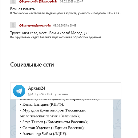
@Борис-р4л5т @Борис-р4л5т
09.02.2025 в 20:47
Вечная память
В Черкесске чествовали выдающегося юриста, учёного и педагога Юрия Калмыкова
@ЕкатеринаДумова-о8и
09.02.2025 в 20:45
Труженики села, честь Вам и хвала! Молодцы!
Во фруктовых садах Таллыка идет активная обработка деревьев
Социальные сети