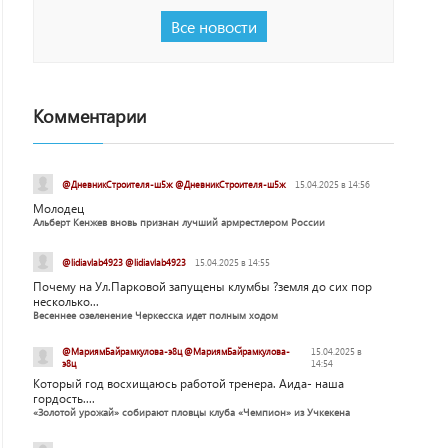
Все новости
Комментарии
@ДневникСтроителя-ш5ж @ДневникСтроителя-ш5ж
15.04.2025 в 14:56
Молодец
Альберт Кенжев вновь признан лучший армрестлером России
@lidiavlab4923 @lidiavlab4923
15.04.2025 в 14:55
Почему на Ул.Парковой запущены клумбы ?земля до сих пор
несколько...
Весеннее озеленение Черкесска идет полным ходом
@МариямБайрамкулова-э8ц @МариямБайрамкулова-
15.04.2025 в
э8ц
14:54
Который год восхищаюсь работой тренера. Аида- наша
гордость....
«Золотой урожай» собирают пловцы клуба «Чемпион» из Учкекена