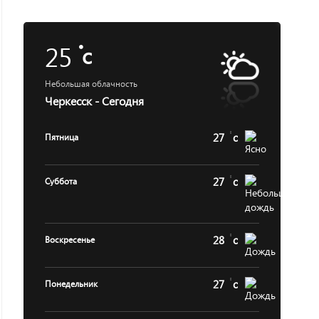
25
c
Небольшая облачность
Черкесск - Сегодня
27
c
Пятница
27
c
Суббота
28
c
Воскресенье
27
c
Понедельник