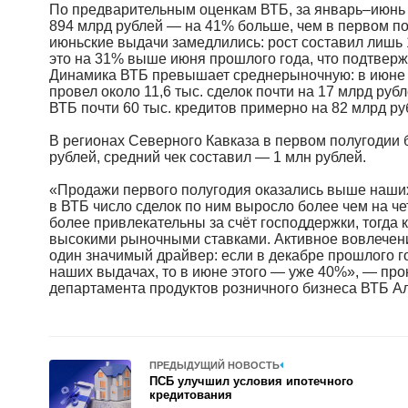
По предварительным оценкам ВТБ, за январь–июнь р
894 млрд рублей — на 41% больше, чем в первом по
июньские выдачи замедлились: рост составил лишь 
это на 31% выше июня прошлого года, что подтвер
Динамика ВТБ превышает среднерыночную: в июне с
провел около 11,6 тыс. сделок почти на 17 млрд руб
ВТБ почти 60 тыс. кредитов примерно на 82 млрд ру
В регионах Северного Кавказа в первом полугодии б
рублей, средний чек составил — 1 млн рублей.
«Продажи первого полугодия оказались выше наших
в ВТБ число сделок по ним выросло более чем на че
более привлекательны за счёт господдержки, тогда 
высокими рыночными ставками. Активное вовлечен
один значимый драйвер: если в декабре прошлого 
наших выдачах, то в июне этого — уже 40%», — пр
департамента продуктов розничного бизнеса ВТБ А
ПРЕДЫДУЩИЙ НОВОСТЬ
ПСБ улучшил условия ипотечного
кредитования