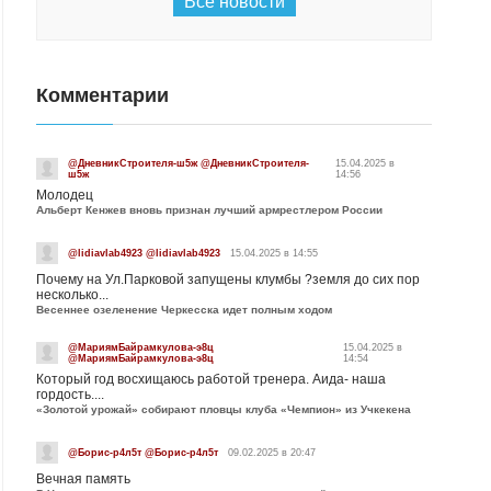
Все новости
Комментарии
@ДневникСтроителя-ш5ж @ДневникСтроителя-
15.04.2025 в
ш5ж
14:56
Молодец
Альберт Кенжев вновь признан лучший армрестлером России
@lidiavlab4923 @lidiavlab4923
15.04.2025 в 14:55
Почему на Ул.Парковой запущены клумбы ?земля до сих пор
несколько...
Весеннее озеленение Черкесска идет полным ходом
@МариямБайрамкулова-э8ц
15.04.2025 в
@МариямБайрамкулова-э8ц
14:54
Который год восхищаюсь работой тренера. Аида- наша
гордость....
«Золотой урожай» собирают пловцы клуба «Чемпион» из Учкекена
@Борис-р4л5т @Борис-р4л5т
09.02.2025 в 20:47
Вечная память