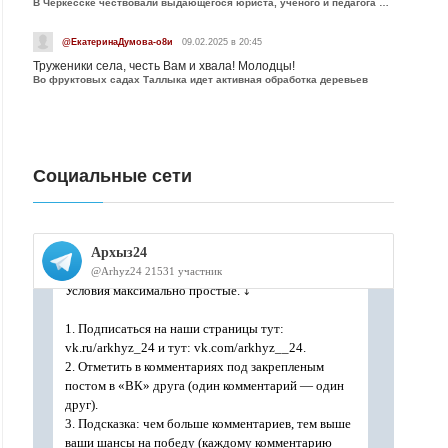
В Черкесске чествовали выдающегося юриста, учёного и педагога Юрия Калмыкова
@ЕкатеринаДумова-о8и
09.02.2025 в 20:45
Труженики села, честь Вам и хвала! Молодцы!
Во фруктовых садах Таллыка идет активная обработка деревьев
Социальные сети