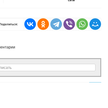
сети
Поделиться:
ентарии
писать