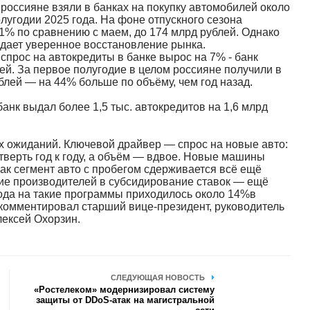
оссияне взяли в банках на покупку автомобилей около
лугодии 2025 года. На фоне отпускного сезона
1% по сравнению с маем, до 174 млрд рублей. Однако
ждает уверенное восстановление рынка.
прос на автокредиты в банке вырос на 7% - банк
лей. За первое полугодие в целом россияне получили в
блей — на 44% больше по объёму, чем год назад.
анк выдал более 1,5 тыс. автокредитов на 1,6 млрд
 ожиданий. Ключевой драйвер — спрос на новые авто:
тверть год к году, а объём — вдвое. Новые машины
как сегмент авто с пробегом сдерживается всё ещё
ие производителей в субсидирование ставок — ещё
года на такие программы приходилось около 14%в
окомментировал старший вице-президент, руководитель
лексей Охорзин.
СЛЕДУЮЩАЯ НОВОСТЬ
«Ростелеком» модернизировал систему
защиты от DDoS-атак на магистральной