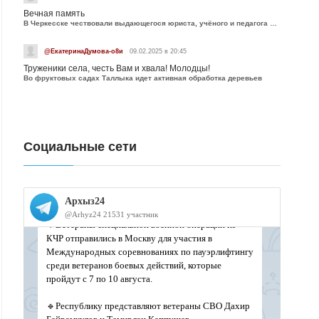
Вечная память
В Черкесске чествовали выдающегося юриста, учёного и педагога Юрия Калмыкова
@ЕкатеринаДумова-о8и
09.02.2025 в 20:45
Труженики села, честь Вам и хвала! Молодцы!
Во фруктовых садах Таллыка идет активная обработка деревьев
Социальные сети