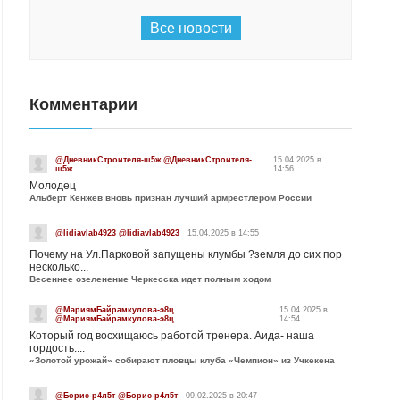
Все новости
Комментарии
@ДневникСтроителя-ш5ж @ДневникСтроителя-
15.04.2025 в
ш5ж
14:56
Молодец
Альберт Кенжев вновь признан лучший армрестлером России
@lidiavlab4923 @lidiavlab4923
15.04.2025 в 14:55
Почему на Ул.Парковой запущены клумбы ?земля до сих пор
несколько...
Весеннее озеленение Черкесска идет полным ходом
@МариямБайрамкулова-э8ц
15.04.2025 в
@МариямБайрамкулова-э8ц
14:54
Который год восхищаюсь работой тренера. Аида- наша
гордость....
«Золотой урожай» собирают пловцы клуба «Чемпион» из Учкекена
@Борис-р4л5т @Борис-р4л5т
09.02.2025 в 20:47