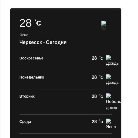
28
c
Ясно
Черкесск - Сегодня
28
c
Воскресенье
28
c
Понедельник
28
c
Вторник
28
c
Среда