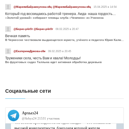
@МариямБайрамкулова-э8ц @МариямБайрамкулова-э8ц
15.04.2025 в 14:54
Который год восхищаюсь работой тренера. Аида- наша гордость....
«Золотой урожай» собирают пловцы клуба «Чемпион» из Учкекена
@Борис-р4л5т @Борис-р4л5т
09.02.2025 в 20:47
Вечная память
В Черкесске чествовали выдающегося юриста, учёного и педагога Юрия Калмыкова
@ЕкатеринаДумова-о8и
09.02.2025 в 20:45
Труженики села, честь Вам и хвала! Молодцы!
Во фруктовых садах Таллыка идет активная обработка деревьев
Социальные сети