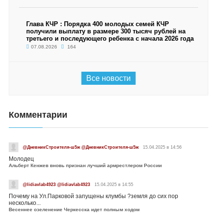
Глава КЧР : Порядка 400 молодых семей КЧР
получили выплату в размере 300 тысяч рублей на
третьего и последующего ребенка с начала 2026 года
07.08.2026
164
Все новости
Комментарии
@ДневникСтроителя-ш5ж @ДневникСтроителя-ш5ж
15.04.2025 в 14:56
Молодец
Альберт Кенжев вновь признан лучший армрестлером России
@lidiavlab4923 @lidiavlab4923
15.04.2025 в 14:55
Почему на Ул.Парковой запущены клумбы ?земля до сих пор
несколько...
Весеннее озеленение Черкесска идет полным ходом