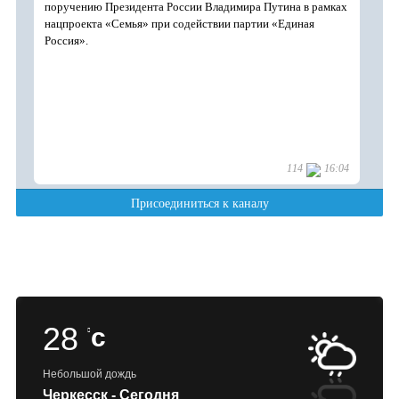
28
c
Небольшой дождь
Черкесск - Сегодня