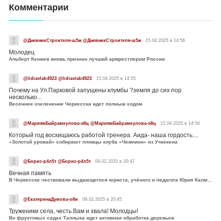
Комментарии
@ДневникСтроителя-ш5ж @ДневникСтроителя-ш5ж
15.04.2025 в 14:56
Молодец
Альберт Кенжев вновь признан лучший армрестлером России
@lidiavlab4923 @lidiavlab4923
15.04.2025 в 14:55
Почему на Ул.Парковой запущены клумбы ?земля до сих пор
несколько...
Весеннее озеленение Черкесска идет полным ходом
@МариямБайрамкулова-э8ц @МариямБайрамкулова-э8ц
15.04.2025 в 14:54
Который год восхищаюсь работой тренера. Аида- наша гордость....
«Золотой урожай» собирают пловцы клуба «Чемпион» из Учкекена
@Борис-р4л5т @Борис-р4л5т
09.02.2025 в 20:47
Вечная память
В Черкесске чествовали выдающегося юриста, учёного и педагога Юрия Калмыкова
@ЕкатеринаДумова-о8и
09.02.2025 в 20:45
Труженики села, честь Вам и хвала! Молодцы!
Во фруктовых садах Таллыка идет активная обработка деревьев