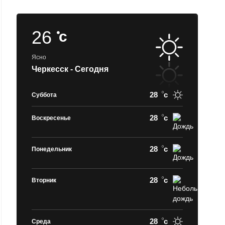
26
c
Ясно
Черкесск - Сегодня
28
c
Суббота
28
c
Воскресенье
28
c
Понедельник
28
c
Вторник
28
c
Среда