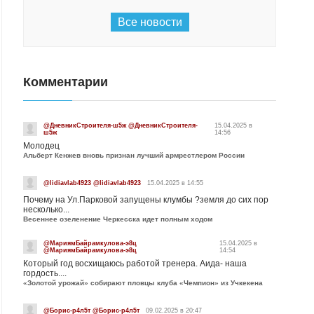
Все новости
Комментарии
@ДневникСтроителя-ш5ж @ДневникСтроителя-
15.04.2025 в
ш5ж
14:56
Молодец
Альберт Кенжев вновь признан лучший армрестлером России
@lidiavlab4923 @lidiavlab4923
15.04.2025 в 14:55
Почему на Ул.Парковой запущены клумбы ?земля до сих пор
несколько...
Весеннее озеленение Черкесска идет полным ходом
@МариямБайрамкулова-э8ц
15.04.2025 в
@МариямБайрамкулова-э8ц
14:54
Который год восхищаюсь работой тренера. Аида- наша
гордость....
«Золотой урожай» собирают пловцы клуба «Чемпион» из Учкекена
@Борис-р4л5т @Борис-р4л5т
09.02.2025 в 20:47