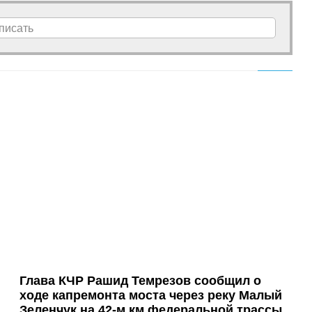
писать
Глава КЧР Рашид Темрезов сообщил о
ходе капремонта моста через реку Малый
Зеленчук на 42-м км федеральной трассы