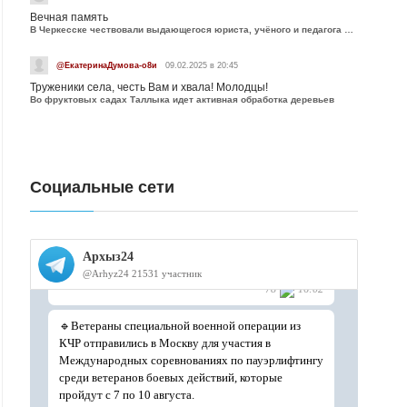
Вечная память
В Черкесске чествовали выдающегося юриста, учёного и педагога Юрия Калмыкова
@ЕкатеринаДумова-о8и
09.02.2025 в 20:45
Труженики села, честь Вам и хвала! Молодцы!
Во фруктовых садах Таллыка идет активная обработка деревьев
Социальные сети