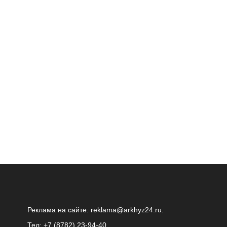
Реклама на сайте:
reklama@arkhyz24.ru
.
Тел: +7 (8782) 23‑94‑40