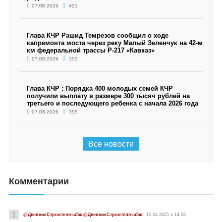
07.08.2026
421
Глава КЧР Рашид Темрезов сообщил о ходе
капремонта моста через реку Малый Зеленчук на 42-м
км федеральной трассы Р-217 «Кавказ»
07.08.2026
353
Глава КЧР : Порядка 400 молодых семей КЧР
получили выплату в размере 300 тысяч рублей на
третьего и последующего ребенка с начала 2026 года
07.08.2026
355
Все новости
Комментарии
@ДневникСтроителя-ш5ж @ДневникСтроителя-ш5ж
15.04.2025 в 14:56