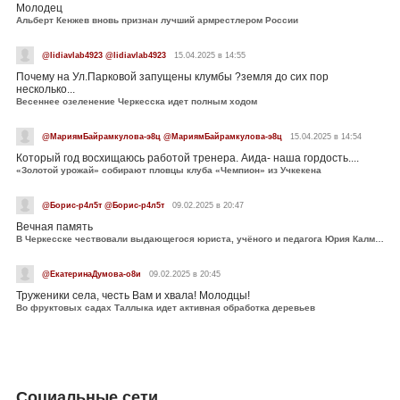
Молодец
Альберт Кенжев вновь признан лучший армрестлером России
@lidiavlab4923 @lidiavlab4923
15.04.2025 в 14:55
Почему на Ул.Парковой запущены клумбы ?земля до сих пор
несколько...
Весеннее озеленение Черкесска идет полным ходом
@МариямБайрамкулова-э8ц @МариямБайрамкулова-э8ц
15.04.2025 в 14:54
Который год восхищаюсь работой тренера. Аида- наша гордость....
«Золотой урожай» собирают пловцы клуба «Чемпион» из Учкекена
@Борис-р4л5т @Борис-р4л5т
09.02.2025 в 20:47
Вечная память
В Черкесске чествовали выдающегося юриста, учёного и педагога Юрия Калмыкова
@ЕкатеринаДумова-о8и
09.02.2025 в 20:45
Труженики села, честь Вам и хвала! Молодцы!
Во фруктовых садах Таллыка идет активная обработка деревьев
Социальные сети