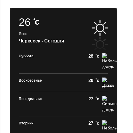
26
c
Ясно
Черкесск - Сегодня
28
c
Суббота
28
c
Воскресенье
27
c
Понедельник
27
c
Вторник