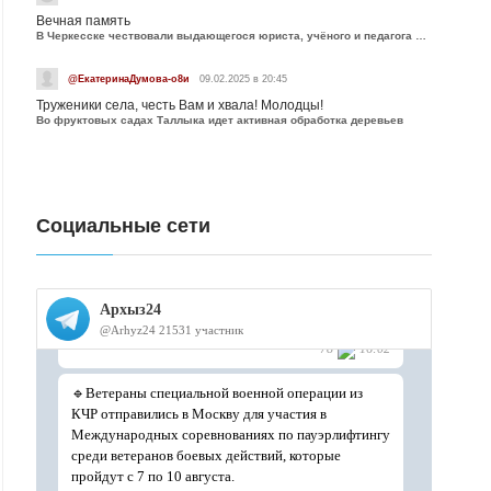
Вечная память
В Черкесске чествовали выдающегося юриста, учёного и педагога Юрия Калмыкова
@ЕкатеринаДумова-о8и
09.02.2025 в 20:45
Труженики села, честь Вам и хвала! Молодцы!
Во фруктовых садах Таллыка идет активная обработка деревьев
Социальные сети