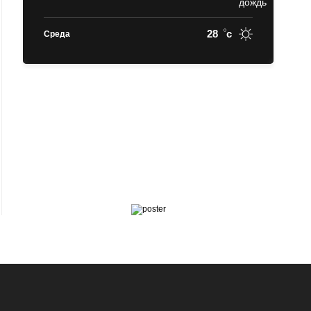
28
c
Среда