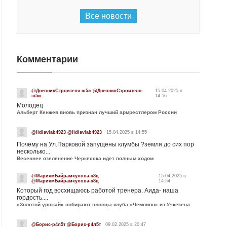
Все новости
Комментарии
@ДневникСтроителя-ш5ж @ДневникСтроителя-
15.04.2025 в
ш5ж
14:56
Молодец
Альберт Кенжев вновь признан лучший армрестлером России
@lidiavlab4923 @lidiavlab4923
15.04.2025 в 14:55
Почему на Ул.Парковой запущены клумбы ?земля до сих пор
несколько...
Весеннее озеленение Черкесска идет полным ходом
@МариямБайрамкулова-э8ц
15.04.2025 в
@МариямБайрамкулова-э8ц
14:54
Который год восхищаюсь работой тренера. Аида- наша
гордость....
«Золотой урожай» собирают пловцы клуба «Чемпион» из Учкекена
@Борис-р4л5т @Борис-р4л5т
09.02.2025 в 20:47