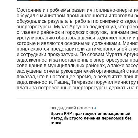
Состояние и проблемы развития топливно-энергети
обсудил с министром промышленности и торговли р
обсуждались результаты работы по снижению задол
энергоресурсы. Мурат Аргунов подчеркнул, что раб
с главами районов и городских округов, членами р
урегулированию образовавшейся задолженности и 
которые и являются основными должниками. Министр
привлекаются представители антимонопольной слу
и сотрудники прокуратуры. По словам Мурата Аргу
задолженности за поставленные энергоресурсы пр
совещания в муниципальных районах, а также засе
заслушены отчеты руководителей организаций с н
показал, что в настоящее время, в результате при
задолженности. Рашид Темрезов поручил министру 
платы за потребленные энергоресурсы держать на 
ПРЕДЫДУЩИЙ НОВОСТЬ
Врачи КЧР практикуют инновационный
метод быстрого лечения переломов без
гипса