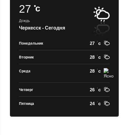
27
c
Дождь
Черкесск - Сегодня
27
c
Понедельник
28
c
Вторник
28
c
Среда
26
c
Четверг
24
c
Пятница