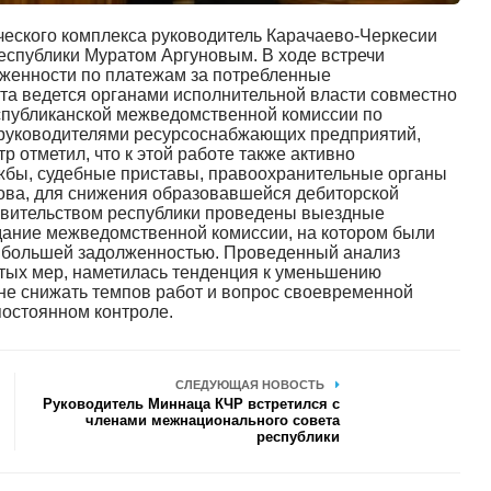
ческого комплекса руководитель Карачаево-Черкесии
еспублики Муратом Аргуновым. В ходе встречи
женности по платежам за потребленные
ота ведется органами исполнительной власти совместно
еспубликанской межведомственной комиссии по
руководителями ресурсоснабжающих предприятий,
 отметил, что к этой работе также активно
жбы, судебные приставы, правоохранительные органы
нова, для снижения образовавшейся дебиторской
авительством республики проведены выездные
дание межведомственной комиссии, на котором были
аибольшей задолженностью. Проведенный анализ
нятых мер, наметилась тенденция к уменьшению
не снижать темпов работ и вопрос своевременной
постоянном контроле.
СЛЕДУЮЩАЯ НОВОСТЬ
Руководитель Миннаца КЧР встретился с
членами межнационального совета
республики