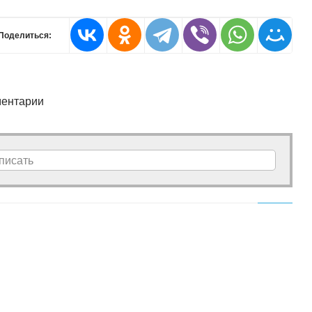
Поделиться:
ентарии
писать