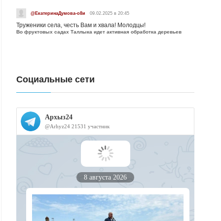
@ЕкатеринаДумова-о8и
09.02.2025 в 20:45
Труженики села, честь Вам и хвала! Молодцы!
Во фруктовых садах Таллыка идет активная обработка деревьев
Социальные сети