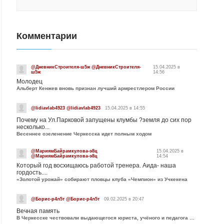
Комментарии
@ДневникСтроителя-ш5ж @ДневникСтроителя-
15.04.2025 в
ш5ж
14:56
Молодец
Альберт Кенжев вновь признан лучший армрестлером России
@lidiavlab4923 @lidiavlab4923
15.04.2025 в 14:55
Почему на Ул.Парковой запущены клумбы ?земля до сих пор
несколько...
Весеннее озеленение Черкесска идет полным ходом
@МариямБайрамкулова-э8ц
15.04.2025 в
@МариямБайрамкулова-э8ц
14:54
Который год восхищаюсь работой тренера. Аида- наша
гордость....
«Золотой урожай» собирают пловцы клуба «Чемпион» из Учкекена
@Борис-р4л5т @Борис-р4л5т
09.02.2025 в 20:47
Вечная память
В Черкесске чествовали выдающегося юриста, учёного и педагога Юрия Калмыкова