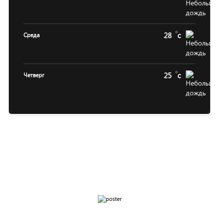
28
c
Среда
25
c
Четверг