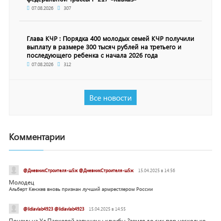
07.08.2026
307
Глава КЧР : Порядка 400 молодых семей КЧР получили
выплату в размере 300 тысяч рублей на третьего и
последующего ребенка с начала 2026 года
07.08.2026
312
Все новости
Комментарии
@ДневникСтроителя-ш5ж @ДневникСтроителя-ш5ж
15.04.2025 в 14:56
Молодец
Альберт Кенжев вновь признан лучший армрестлером России
@lidiavlab4923 @lidiavlab4923
15.04.2025 в 14:55
Почему на Ул.Парковой запущены клумбы ?земля до сих пор несколько...