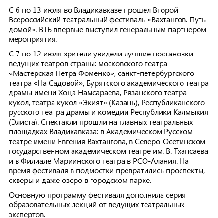
С 6 по 13 июля во Владикавказе прошел Второй
Всероссийский театральный фестиваль «Вахтангов. Путь
домой». ВТБ впервые выступил генеральным партнером
мероприятия.
C 7 по 12 июля зрители увидели лучшие постановки
ведущих театров страны: московского театра
«Мастерская Петра Фоменко», санкт-петербургского
театра «На Садовой», Бурятского академического театра
драмы имени Хоца Намсараева, Рязанского театра
кукол, театра кукол «Экият» (Казань), Республиканского
русского театра драмы и комедии Республики Калмыкия
(Элиста). Спектакли прошли на главных театральных
площадках Владикавказа: в Академическом Русском
театре имени Евгения Вахтангова, в Северо-Осетинском
государственном академическом театре им. В. Тхапсаева
и в Филиале Мариинского театра в РСО-Алания. На
время фестиваля в подмостки превратились проспекты,
скверы и даже озеро в городском парке.
Основную программу фестиваля дополнила серия
образовательных лекций от ведущих театральных
экспертов.