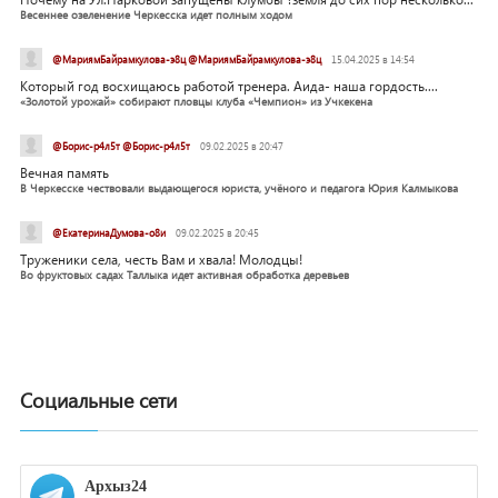
Весеннее озеленение Черкесска идет полным ходом
@МариямБайрамкулова-э8ц @МариямБайрамкулова-э8ц
15.04.2025 в 14:54
Который год восхищаюсь работой тренера. Аида- наша гордость....
«Золотой урожай» собирают пловцы клуба «Чемпион» из Учкекена
@Борис-р4л5т @Борис-р4л5т
09.02.2025 в 20:47
Вечная память
В Черкесске чествовали выдающегося юриста, учёного и педагога Юрия Калмыкова
@ЕкатеринаДумова-о8и
09.02.2025 в 20:45
Труженики села, честь Вам и хвала! Молодцы!
Во фруктовых садах Таллыка идет активная обработка деревьев
Социальные сети