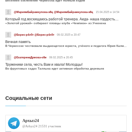
Весеннее озеленение Черкесска идет полным ходом
@МариямБайрамкулова-э8ц @МариямБайрамкулова-э8ц
15.04.2025 в 14:54
Который год восхищаюсь работой тренера. Аида- наша гордость....
«Золотой урожай» собирают пловцы клуба «Чемпион» из Учкекена
@Борис-р4л5т @Борис-р4л5т
09.02.2025 в 20:47
Вечная память
В Черкесске чествовали выдающегося юриста, учёного и педагога Юрия Калмыкова
@ЕкатеринаДумова-о8и
09.02.2025 в 20:45
Труженики села, честь Вам и хвала! Молодцы!
Во фруктовых садах Таллыка идет активная обработка деревьев
Социальные сети