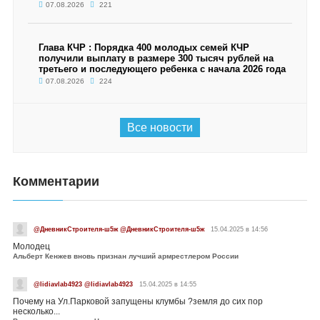
07.08.2026
221
Глава КЧР : Порядка 400 молодых семей КЧР
получили выплату в размере 300 тысяч рублей на
третьего и последующего ребенка с начала 2026 года
07.08.2026
224
Все новости
Комментарии
@ДневникСтроителя-ш5ж @ДневникСтроителя-ш5ж
15.04.2025 в 14:56
Молодец
Альберт Кенжев вновь признан лучший армрестлером России
@lidiavlab4923 @lidiavlab4923
15.04.2025 в 14:55
Почему на Ул.Парковой запущены клумбы ?земля до сих пор
несколько...