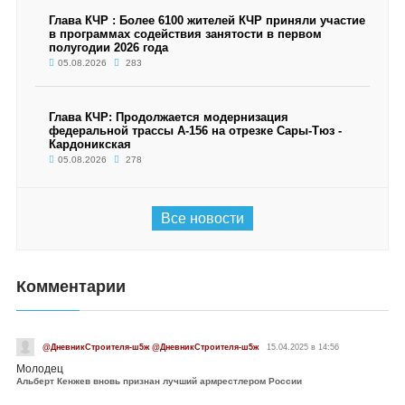
Глава КЧР : Более 6100 жителей КЧР приняли участие
в программах содействия занятости в первом
полугодии 2026 года
05.08.2026
283
Глава КЧР: Продолжается модернизация
федеральной трассы А-156 на отрезке Сары-Тюз -
Кардоникская
05.08.2026
278
Все новости
Комментарии
@ДневникСтроителя-ш5ж @ДневникСтроителя-ш5ж
15.04.2025 в 14:56
Молодец
Альберт Кенжев вновь признан лучший армрестлером России