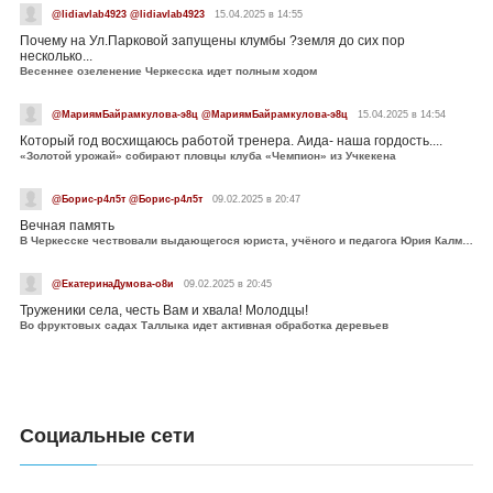
@lidiavlab4923 @lidiavlab4923
15.04.2025 в 14:55
Почему на Ул.Парковой запущены клумбы ?земля до сих пор
несколько...
Весеннее озеленение Черкесска идет полным ходом
@МариямБайрамкулова-э8ц @МариямБайрамкулова-э8ц
15.04.2025 в 14:54
Который год восхищаюсь работой тренера. Аида- наша гордость....
«Золотой урожай» собирают пловцы клуба «Чемпион» из Учкекена
@Борис-р4л5т @Борис-р4л5т
09.02.2025 в 20:47
Вечная память
В Черкесске чествовали выдающегося юриста, учёного и педагога Юрия Калмыкова
@ЕкатеринаДумова-о8и
09.02.2025 в 20:45
Труженики села, честь Вам и хвала! Молодцы!
Во фруктовых садах Таллыка идет активная обработка деревьев
Социальные сети