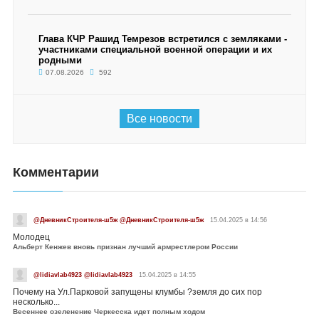
Глава КЧР Рашид Темрезов встретился с земляками -
участниками специальной военной операции и их
родными
07.08.2026
592
Все новости
Комментарии
@ДневникСтроителя-ш5ж @ДневникСтроителя-ш5ж
15.04.2025 в 14:56
Молодец
Альберт Кенжев вновь признан лучший армрестлером России
@lidiavlab4923 @lidiavlab4923
15.04.2025 в 14:55
Почему на Ул.Парковой запущены клумбы ?земля до сих пор
несколько...
Весеннее озеленение Черкесска идет полным ходом