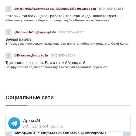
@МариямБайрамкулова-э8ц @МариямБайрамкулова-э8ц
15.04.2025 в 14:54
Который год восхищаюсь работой тренера. Аида- наша гордость....
«Золотой урожай» собирают пловцы клуба «Чемпион» из Учкекена
@Борис-р4л5т @Борис-р4л5т
09.02.2025 в 20:47
Вечная память
В Черкесске чествовали выдающегося юриста, учёного и педагога Юрия Калмыкова
@ЕкатеринаДумова-о8и
09.02.2025 в 20:45
Труженики села, честь Вам и хвала! Молодцы!
Во фруктовых садах Таллыка идет активная обработка деревьев
Социальные сети