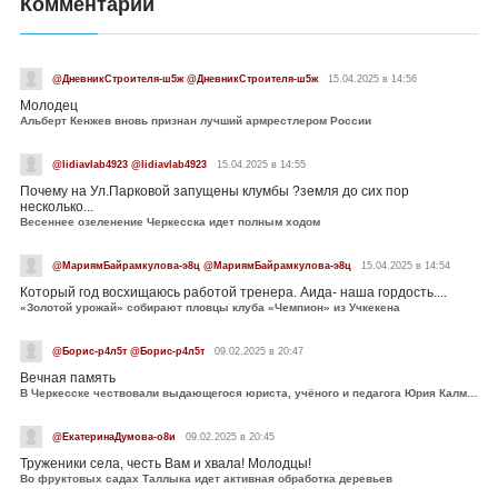
Комментарии
@ДневникСтроителя-ш5ж @ДневникСтроителя-ш5ж
15.04.2025 в 14:56
Молодец
Альберт Кенжев вновь признан лучший армрестлером России
@lidiavlab4923 @lidiavlab4923
15.04.2025 в 14:55
Почему на Ул.Парковой запущены клумбы ?земля до сих пор
несколько...
Весеннее озеленение Черкесска идет полным ходом
@МариямБайрамкулова-э8ц @МариямБайрамкулова-э8ц
15.04.2025 в 14:54
Который год восхищаюсь работой тренера. Аида- наша гордость....
«Золотой урожай» собирают пловцы клуба «Чемпион» из Учкекена
@Борис-р4л5т @Борис-р4л5т
09.02.2025 в 20:47
Вечная память
В Черкесске чествовали выдающегося юриста, учёного и педагога Юрия Калмыкова
@ЕкатеринаДумова-о8и
09.02.2025 в 20:45
Труженики села, честь Вам и хвала! Молодцы!
Во фруктовых садах Таллыка идет активная обработка деревьев