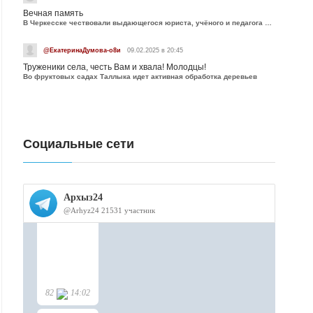
Вечная память
В Черкесске чествовали выдающегося юриста, учёного и педагога Юрия Калмыкова
@ЕкатеринаДумова-о8и
09.02.2025 в 20:45
Труженики села, честь Вам и хвала! Молодцы!
Во фруктовых садах Таллыка идет активная обработка деревьев
Социальные сети