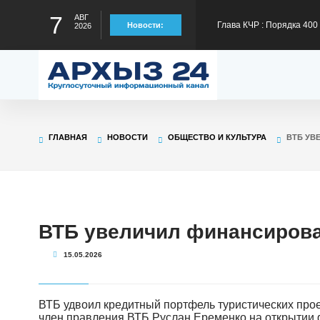
Глава КЧР : Порядка 40
7
АВГ
Новости:
2026
300 тысяч рублей на тре
Глава КЧР Рашид Темрез
статус лидера страны в
Глава КЧР Рашид Темрезо
ГЛАВНАЯ
НОВОСТИ
ОБЩЕСТВО И КУЛЬТУРА
ВТБ УВ
предстоящему отопител
Глава КЧР Рашид Темрезо
специальной военной оп
Глава КЧР Рашид Темрез
ВТБ увеличил финансирова
15.05.2026
Малый Зеленчук на 42-м
ВТБ удвоил кредитный портфель туристических прое
член правления ВТБ Руслан Еременко на открытии 