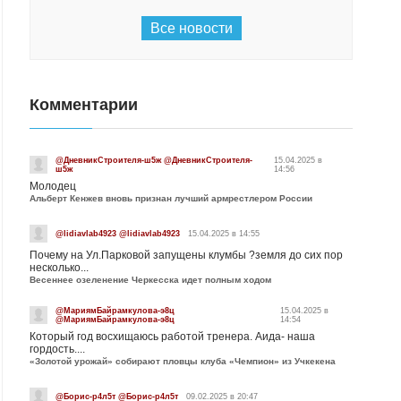
Все новости
Комментарии
@ДневникСтроителя-ш5ж @ДневникСтроителя-
15.04.2025 в
ш5ж
14:56
Молодец
Альберт Кенжев вновь признан лучший армрестлером России
@lidiavlab4923 @lidiavlab4923
15.04.2025 в 14:55
Почему на Ул.Парковой запущены клумбы ?земля до сих пор
несколько...
Весеннее озеленение Черкесска идет полным ходом
@МариямБайрамкулова-э8ц
15.04.2025 в
@МариямБайрамкулова-э8ц
14:54
Который год восхищаюсь работой тренера. Аида- наша
гордость....
«Золотой урожай» собирают пловцы клуба «Чемпион» из Учкекена
@Борис-р4л5т @Борис-р4л5т
09.02.2025 в 20:47