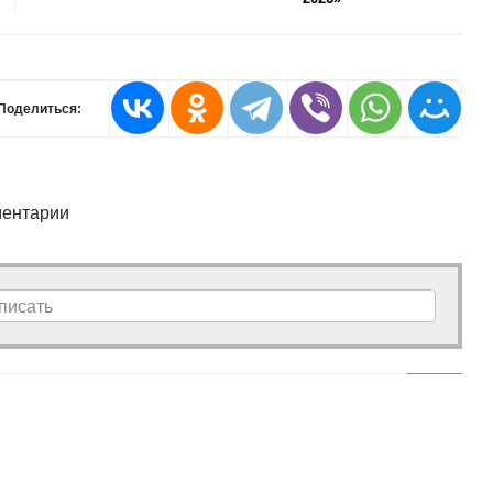
Поделиться:
ентарии
писать