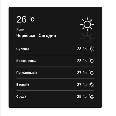
26
c
Ясно
Черкесск - Сегодня
28
c
Суббота
28
c
Воскресенье
27
c
Понедельник
27
c
Вторник
28
c
Среда