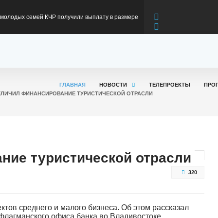
0 молодых семей КЧР получили выплату в размере
тьего и последующего ребенка с начала 2026 года
ов: Карачаево-Черкесия вновь подтвердила
 производстве минеральной воды
в: Карачаево-Черкесия готовится к
ГЛАВНАЯ
НОВОСТИ
ТЕЛЕПРОЕКТЫ
ПРО
ЕЛИЧИЛ ФИНАНСИРОВАНИЕ ТУРИСТИЧЕСКОЙ ОТРАСЛИ
ьному сезону
в встретился с земляками - участниками
ерации и их родными
ов сообщил о ходе капремонта моста через реку
ние туристической отрасли
320
 км федеральной трассы Р-217 «Кавказ»
ктов среднего и малого бизнеса. Об этом рассказал
флагманского офиса банка во Владивостоке.