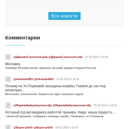
Все новости
Комментарии
@ДневникСтроителя-ш5ж @ДневникСтроителя-ш5ж
15.04.2025 в 14:56
Молодец
Альберт Кенжев вновь признан лучший армрестлером России
@lidiavlab4923 @lidiavlab4923
15.04.2025 в 14:55
Почему на Ул.Парковой запущены клумбы ?земля до сих пор
несколько...
Весеннее озеленение Черкесска идет полным ходом
@МариямБайрамкулова-э8ц @МариямБайрамкулова-э8ц
15.04.2025 в 14:54
Который год восхищаюсь работой тренера. Аида- наша гордость....
«Золотой урожай» собирают пловцы клуба «Чемпион» из Учкекена
@Борис-р4л5т @Борис-р4л5т
09.02.2025 в 20:47