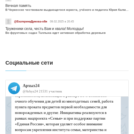
Вечная память
В Черкесске чествовали выдающегося юриста, учёного и педагога Юрия Калмыкова
@ЕкатеринаДумова-о8и
09.02.2025 в 20:45
Труженики села, честь Вам и хвала! Молодцы!
Во фруктовых садах Таллыка идет активная обработка деревьев
Социальные сети