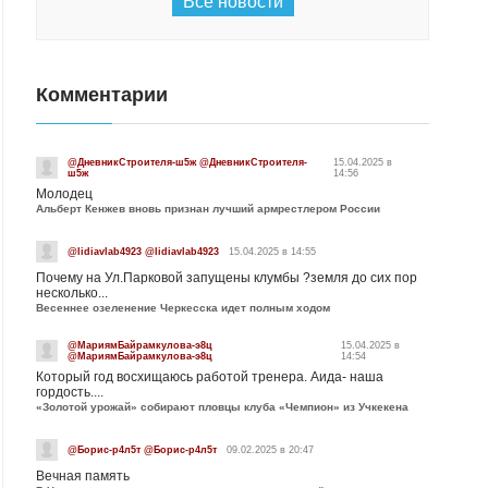
Все новости
Комментарии
@ДневникСтроителя-ш5ж @ДневникСтроителя-
15.04.2025 в
ш5ж
14:56
Молодец
Альберт Кенжев вновь признан лучший армрестлером России
@lidiavlab4923 @lidiavlab4923
15.04.2025 в 14:55
Почему на Ул.Парковой запущены клумбы ?земля до сих пор
несколько...
Весеннее озеленение Черкесска идет полным ходом
@МариямБайрамкулова-э8ц
15.04.2025 в
@МариямБайрамкулова-э8ц
14:54
Который год восхищаюсь работой тренера. Аида- наша
гордость....
«Золотой урожай» собирают пловцы клуба «Чемпион» из Учкекена
@Борис-р4л5т @Борис-р4л5т
09.02.2025 в 20:47
Вечная память