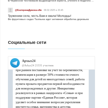
В Черкесске чествовали выдающегося юриста, учёного и педагога Юрия Калмыкова
@ЕкатеринаДумова-о8и
09.02.2025 в 20:45
Труженики села, честь Вам и хвала! Молодцы!
Во фруктовых садах Таллыка идет активная обработка деревьев
Социальные сети