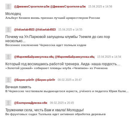
@ДневникСтроителя-ш5ж @ДневникСтроителя-ш5ж
15.04.2025 в 14:56
Молодец
Альберт Кенжев вновь признан лучший армрестлером России
@lidiavlab4923 @lidiavlab4923
15.04.2025 в 14:55
Почему на Ул.Парковой запущены клумбы ?земля до сих пор
несколько...
Весеннее озеленение Черкесска идет полным ходом
@МариямБайрамкулова-э8ц @МариямБайрамкулова-э8ц
15.04.2025 в 14:54
Который год восхищаюсь работой тренера. Аида- наша гордость....
«Золотой урожай» собирают пловцы клуба «Чемпион» из Учкекена
@Борис-р4л5т @Борис-р4л5т
09.02.2025 в 20:47
Вечная память
В Черкесске чествовали выдающегося юриста, учёного и педагога Юрия Калмыкова
@ЕкатеринаДумова-о8и
09.02.2025 в 20:45
Труженики села, честь Вам и хвала! Молодцы!
Во фруктовых садах Таллыка идет активная обработка деревьев