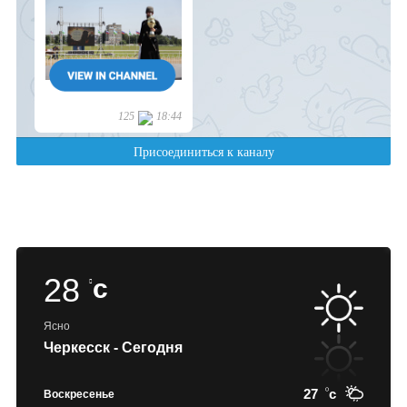
28
c
Ясно
Черкесск - Сегодня
27
c
Воскресенье