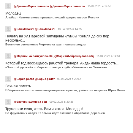
@ДневникСтроителя-ш5ж @ДневникСтроителя-ш5ж
15.04.2025 в 14:56
Молодец
Альберт Кенжев вновь признан лучший армрестлером России
@lidiavlab4923 @lidiavlab4923
15.04.2025 в 14:55
Почему на Ул.Парковой запущены клумбы ?земля до сих пор
несколько...
Весеннее озеленение Черкесска идет полным ходом
@МариямБайрамкулова-э8ц @МариямБайрамкулова-э8ц
15.04.2025 в 14:54
Который год восхищаюсь работой тренера. Аида- наша гордость....
«Золотой урожай» собирают пловцы клуба «Чемпион» из Учкекена
@Борис-р4л5т @Борис-р4л5т
09.02.2025 в 20:47
Вечная память
В Черкесске чествовали выдающегося юриста, учёного и педагога Юрия Калмыкова
@ЕкатеринаДумова-о8и
09.02.2025 в 20:45
Труженики села, честь Вам и хвала! Молодцы!
Во фруктовых садах Таллыка идет активная обработка деревьев