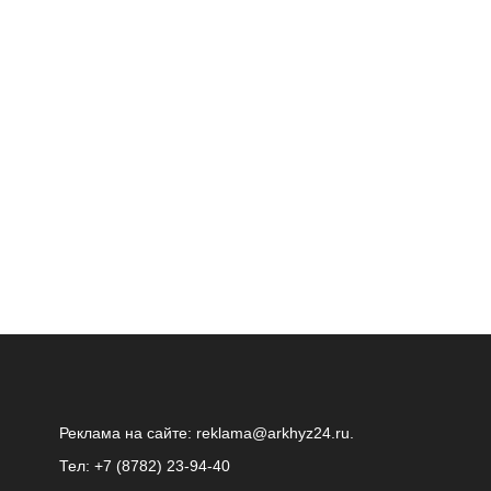
Реклама на сайте:
reklama@arkhyz24.ru
.
Тел: +7 (8782) 23‑94‑40