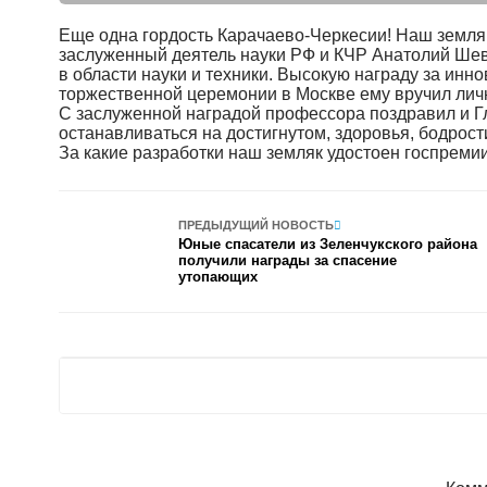
Еще одна гордость Карачаево-Черкесии! Наш земляк
заслуженный деятель науки РФ и КЧР Анатолий Ше
в области науки и техники. Высокую награду за ин
торжественной церемонии в Москве ему вручил ли
С заслуженной наградой профессора поздравил и 
останавливаться на достигнутом, здоровья, бодрост
За какие разработки наш земляк удостоен госпреми
ПРЕДЫДУЩИЙ НОВОСТЬ
Юные спасатели из Зеленчукского района
получили награды за спасение
утопающих