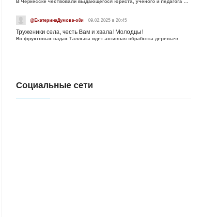
В Черкесске чествовали выдающегося юриста, учёного и педагога Юрия Калмыкова
@ЕкатеринаДумова-о8и
09.02.2025 в 20:45
Труженики села, честь Вам и хвала! Молодцы!
Во фруктовых садах Таллыка идет активная обработка деревьев
Социальные сети