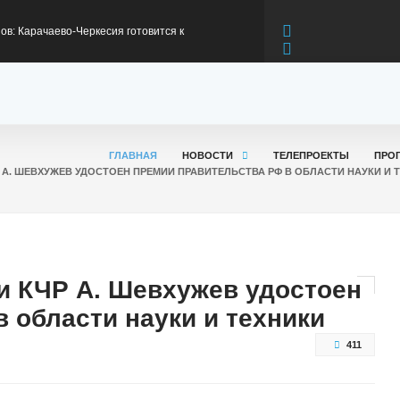
в: Карачаево-Черкесия готовится к
ьному сезону
жителей КЧР приняли участие в программах
первом полугодии 2026 года
я модернизация федеральной трассы А-156 на
ГЛАВНАЯ
НОВОСТИ
ТЕЛЕПРОЕКТЫ
ПРО
А. ШЕВХУЖЕВ УДОСТОЕН ПРЕМИИ ПРАВИТЕЛЬСТВА РФ В ОБЛАСТИ НАУКИ И 
оникская
риветствием к участникам Всероссийского
та
 об отправке партии груза поддержки
и КЧР А. Шевхужев удостоен
 области науки и техники
 КЧР
411