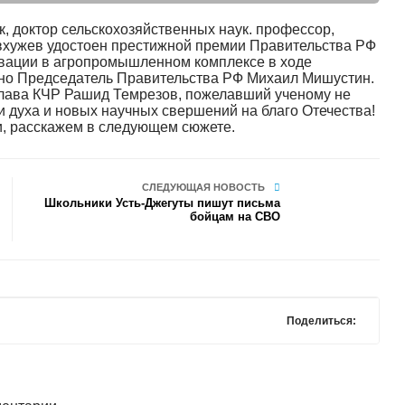
, доктор сельскохозяйственных наук. профессор,
вхужев удостоен престижной премии Правительства РФ
новации в агропромышленном комплексе в ходе
чно Председатель Правительства РФ Михаил Мишустин.
Глава КЧР Рашид Темрезов, пожелавший ученому не
и духа и новых научных свершений на благо Отечества!
и, расскажем в следующем сюжете.
СЛЕДУЮЩАЯ НОВОСТЬ
Школьники Усть-Джегуты пишут письма
бойцам на СВО
Поделиться: