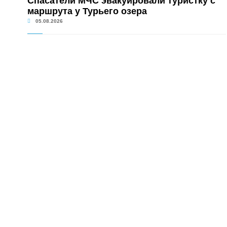
Спасатели МЧС эвакуировали туристку с
маршрута у Турьего озера
05.08.2026