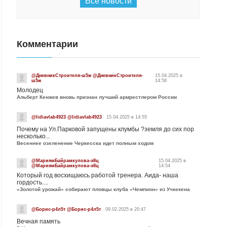
Все новости
Комментарии
@ДневникСтроителя-ш5ж @ДневникСтроителя-
15.04.2025 в
ш5ж
14:56
Молодец
Альберт Кенжев вновь признан лучший армрестлером России
@lidiavlab4923 @lidiavlab4923
15.04.2025 в 14:55
Почему на Ул.Парковой запущены клумбы ?земля до сих пор
несколько...
Весеннее озеленение Черкесска идет полным ходом
@МариямБайрамкулова-э8ц
15.04.2025 в
@МариямБайрамкулова-э8ц
14:54
Который год восхищаюсь работой тренера. Аида- наша
гордость....
«Золотой урожай» собирают пловцы клуба «Чемпион» из Учкекена
@Борис-р4л5т @Борис-р4л5т
09.02.2025 в 20:47
Вечная память