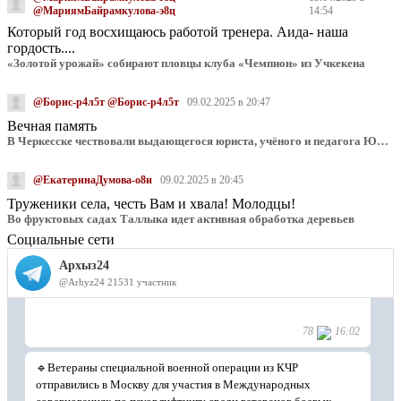
@МариямБайрамкулова-э8ц
14:54
Который год восхищаюсь работой тренера. Аида- наша
гордость....
«Золотой урожай» собирают пловцы клуба «Чемпион» из Учкекена
@Борис-р4л5т @Борис-р4л5т
09.02.2025 в 20:47
Вечная память
В Черкесске чествовали выдающегося юриста, учёного и педагога Юрия Калмыкова
@ЕкатеринаДумова-о8и
09.02.2025 в 20:45
Труженики села, честь Вам и хвала! Молодцы!
Во фруктовых садах Таллыка идет активная обработка деревьев
Социальные сети