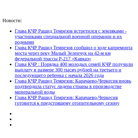
Новости:
Глава КЧР Рашид Темрезов встретился с земляками -
участниками специальной военной операции и их
родными
Глава КЧР Рашид Темрезов сообщил о ходе капремонта
моста через реку Малый Зеленчук на 42-м км
федеральной трассы Р-217 «Кавказ»
Глава КЧР : Порядка 400 молодых семей КЧР получили
выплату в размере 300 тысяч рублей на третьего и
последующего ребенка с начала 2026 года
Глава КЧР Рашид Темрезов: Карачаево-Черкесия вновь
подтвердила статус лидера страны в производстве
минеральной воды
Глава КЧР Рашид Темрезов: Карачаево-Черкесия
готовится к предстоящему отопительному сезону