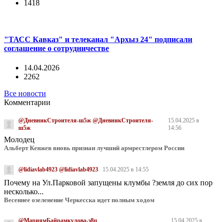
1418
"ТАСС Кавказ" и телеканал "Архыз 24" подписали
соглашение о сотрудничестве
14.04.2026
2262
Все новости
Комментарии
@ДневникСтроителя-ш5ж @ДневникСтроителя-
15.04.2025 в
ш5ж
14:56
Молодец
Альберт Кенжев вновь признан лучший армрестлером России
@lidiavlab4923 @lidiavlab4923
15.04.2025 в 14:55
Почему на Ул.Парковой запущены клумбы ?земля до сих пор
несколько...
Весеннее озеленение Черкесска идет полным ходом
@МариямБайрамкулова-э8ц
15.04.2025 в