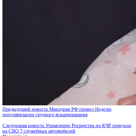
Предыдущий новость
Минздрав РФ провел Неделю
популяризации грудного вскармливания
Следующая новость
Управление Росреестра по КЧР передало
на СВО 7 служебных автомобилей