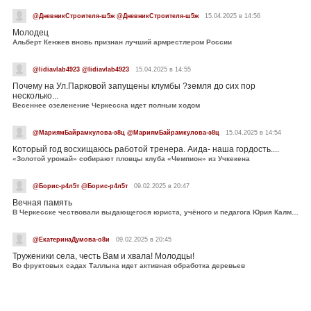
@ДневникСтроителя-ш5ж @ДневникСтроителя-ш5ж
15.04.2025 в 14:56
Молодец
Альберт Кенжев вновь признан лучший армрестлером России
@lidiavlab4923 @lidiavlab4923
15.04.2025 в 14:55
Почему на Ул.Парковой запущены клумбы ?земля до сих пор
несколько...
Весеннее озеленение Черкесска идет полным ходом
@МариямБайрамкулова-э8ц @МариямБайрамкулова-э8ц
15.04.2025 в 14:54
Который год восхищаюсь работой тренера. Аида- наша гордость....
«Золотой урожай» собирают пловцы клуба «Чемпион» из Учкекена
@Борис-р4л5т @Борис-р4л5т
09.02.2025 в 20:47
Вечная память
В Черкесске чествовали выдающегося юриста, учёного и педагога Юрия Калмыкова
@ЕкатеринаДумова-о8и
09.02.2025 в 20:45
Труженики села, честь Вам и хвала! Молодцы!
Во фруктовых садах Таллыка идет активная обработка деревьев