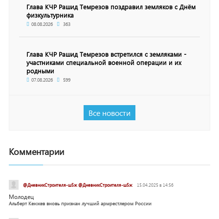
Глава КЧР Рашид Темрезов поздравил земляков с Днём
физкультурника
08.08.2026
363
Глава КЧР Рашид Темрезов встретился с земляками -
участниками специальной военной операции и их
родными
07.08.2026
599
Все новости
Комментарии
@ДневникСтроителя-ш5ж @ДневникСтроителя-ш5ж
15.04.2025 в 14:56
Молодец
Альберт Кенжев вновь признан лучший армрестлером России