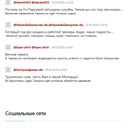
@lidiavlab4923 @lidiavlab4923
15.04.2025 в 14:55
Почему на Ул.Парковой запущены клумбы ?земля до сих пор несколько...
Весеннее озеленение Черкесска идет полным ходом
@МариямБайрамкулова-э8ц @МариямБайрамкулова-э8ц
15.04.2025 в 14:54
Который год восхищаюсь работой тренера. Аида- наша гордость....
«Золотой урожай» собирают пловцы клуба «Чемпион» из Учкекена
@Борис-р4л5т @Борис-р4л5т
09.02.2025 в 20:47
Вечная память
В Черкесске чествовали выдающегося юриста, учёного и педагога Юрия Калмыкова
@ЕкатеринаДумова-о8и
09.02.2025 в 20:45
Труженики села, честь Вам и хвала! Молодцы!
Во фруктовых садах Таллыка идет активная обработка деревьев
Социальные сети