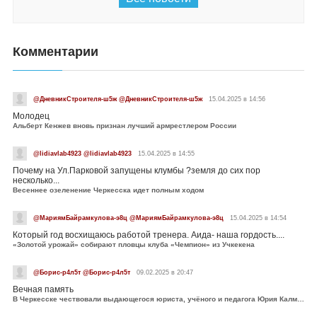
Комментарии
@ДневникСтроителя-ш5ж @ДневникСтроителя-ш5ж
15.04.2025 в 14:56
Молодец
Альберт Кенжев вновь признан лучший армрестлером России
@lidiavlab4923 @lidiavlab4923
15.04.2025 в 14:55
Почему на Ул.Парковой запущены клумбы ?земля до сих пор
несколько...
Весеннее озеленение Черкесска идет полным ходом
@МариямБайрамкулова-э8ц @МариямБайрамкулова-э8ц
15.04.2025 в 14:54
Который год восхищаюсь работой тренера. Аида- наша гордость....
«Золотой урожай» собирают пловцы клуба «Чемпион» из Учкекена
@Борис-р4л5т @Борис-р4л5т
09.02.2025 в 20:47
Вечная память
В Черкесске чествовали выдающегося юриста, учёного и педагога Юрия Калмыкова