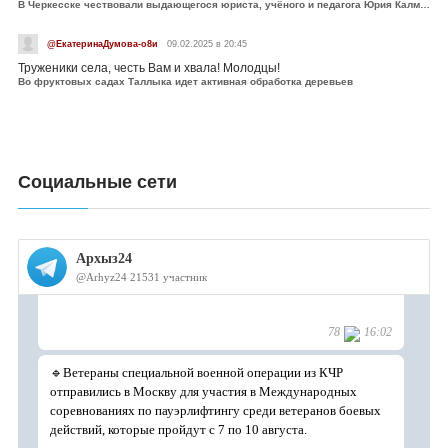
В Черкесске чествовали выдающегося юриста, учёного и педагога Юрия Калмыкова
@ЕкатеринаДумова-о8и
09.02.2025 в 20:45
Труженики села, честь Вам и хвала! Молодцы!
Во фруктовых садах Таллыка идет активная обработка деревьев
Социальные сети