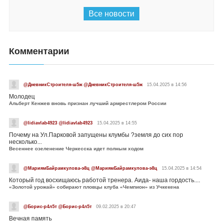
Все новости
Комментарии
@ДневникСтроителя-ш5ж @ДневникСтроителя-ш5ж
15.04.2025 в 14:56
Молодец
Альберт Кенжев вновь признан лучший армрестлером России
@lidiavlab4923 @lidiavlab4923
15.04.2025 в 14:55
Почему на Ул.Парковой запущены клумбы ?земля до сих пор
несколько...
Весеннее озеленение Черкесска идет полным ходом
@МариямБайрамкулова-э8ц @МариямБайрамкулова-э8ц
15.04.2025 в 14:54
Который год восхищаюсь работой тренера. Аида- наша гордость....
«Золотой урожай» собирают пловцы клуба «Чемпион» из Учкекена
@Борис-р4л5т @Борис-р4л5т
09.02.2025 в 20:47
Вечная память