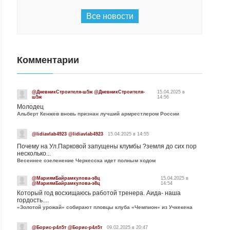
Все новости
Комментарии
@ДневникСтроителя-ш5ж @ДневникСтроителя-
15.04.2025 в
ш5ж
14:56
Молодец
Альберт Кенжев вновь признан лучший армрестлером России
@lidiavlab4923 @lidiavlab4923
15.04.2025 в 14:55
Почему на Ул.Парковой запущены клумбы ?земля до сих пор
несколько...
Весеннее озеленение Черкесска идет полным ходом
@МариямБайрамкулова-э8ц
15.04.2025 в
@МариямБайрамкулова-э8ц
14:54
Который год восхищаюсь работой тренера. Аида- наша
гордость....
«Золотой урожай» собирают пловцы клуба «Чемпион» из Учкекена
@Борис-р4л5т @Борис-р4л5т
09.02.2025 в 20:47