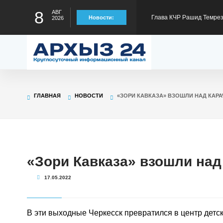
8
АВГ
Глава КЧР Рашид Темрезо
Новости:
2026
предстоящему отопител
Глава КЧР Рашид Темрезо
специальной военной оп
Глава КЧР Рашид Темрез
ГЛАВНАЯ
НОВОСТИ
«ЗОРИ КАВКАЗА» ВЗОШЛИ НАД КАР
Малый Зеленчук на 42-м
Глава КЧР : Порядка 40
300 тысяч рублей на тре
Глава КЧР Рашид Темрез
«Зори Кавказа» взошли над
17.05.2022
статус лидера страны в
В эти выходные Черкесск превратился в центр детск