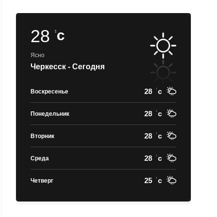
28
c
Ясно
Черкесск - Сегодня
28
c
Воскресенье
28
c
Понедельник
28
c
Вторник
28
c
Среда
25
c
Четверг