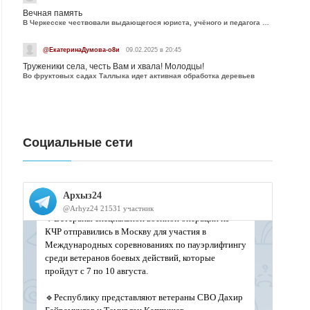
Вечная память
В Черкесске чествовали выдающегося юриста, учёного и педагога Юрия Калмыкова
@ЕкатеринаДумова-о8и
09.02.2025 в 20:45
Труженики села, честь Вам и хвала! Молодцы!
Во фруктовых садах Таллыка идет активная обработка деревьев
Социальные сети