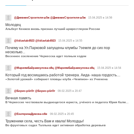
@ДневникСтроителя-ш5ж @ДневникСтроителя-ш5ж
15.04.2025 в 14:56
Молодец
Альберт Кенжев вновь признан лучший армрестлером России
@lidiavlab4923 @lidiavlab4923
15.04.2025 в 14:55
Почему на Ул.Парковой запущены клумбы ?земля до сих пор
несколько...
Весеннее озеленение Черкесска идет полным ходом
@МариямБайрамкулова-э8ц @МариямБайрамкулова-э8ц
15.04.2025 в 14:54
Который год восхищаюсь работой тренера. Аида- наша гордость....
«Золотой урожай» собирают пловцы клуба «Чемпион» из Учкекена
@Борис-р4л5т @Борис-р4л5т
09.02.2025 в 20:47
Вечная память
В Черкесске чествовали выдающегося юриста, учёного и педагога Юрия Калмыкова
@ЕкатеринаДумова-о8и
09.02.2025 в 20:45
Труженики села, честь Вам и хвала! Молодцы!
Во фруктовых садах Таллыка идет активная обработка деревьев