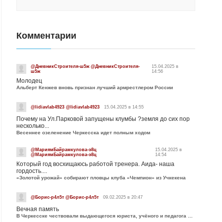
Комментарии
@ДневникСтроителя-ш5ж @ДневникСтроителя-
15.04.2025 в
ш5ж
14:56
Молодец
Альберт Кенжев вновь признан лучший армрестлером России
@lidiavlab4923 @lidiavlab4923
15.04.2025 в 14:55
Почему на Ул.Парковой запущены клумбы ?земля до сих пор
несколько...
Весеннее озеленение Черкесска идет полным ходом
@МариямБайрамкулова-э8ц
15.04.2025 в
@МариямБайрамкулова-э8ц
14:54
Который год восхищаюсь работой тренера. Аида- наша
гордость....
«Золотой урожай» собирают пловцы клуба «Чемпион» из Учкекена
@Борис-р4л5т @Борис-р4л5т
09.02.2025 в 20:47
Вечная память
В Черкесске чествовали выдающегося юриста, учёного и педагога Юрия Калмыкова