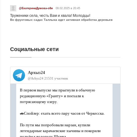
@ЕкатеринаДумова-о8и
09.02.2025 в 20:45
Труженики села, честь Вам и хвала! Молодцы!
Во фруктовых садах Таллыка идет активная обработка деревьев
Социальные сети