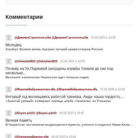
Комментарии
@ДневникСтроителя-ш5ж @ДневникСтроителя-ш5ж
15.04.2025 в 14:56
Молодец
Альберт Кенжев вновь признан лучший армрестлером России
@lidiavlab4923 @lidiavlab4923
15.04.2025 в 14:55
Почему на Ул.Парковой запущены клумбы ?земля до сих пор
несколько...
Весеннее озеленение Черкесска идет полным ходом
@МариямБайрамкулова-э8ц @МариямБайрамкулова-э8ц
15.04.2025 в 14:54
Который год восхищаюсь работой тренера. Аида- наша гордость....
«Золотой урожай» собирают пловцы клуба «Чемпион» из Учкекена
@Борис-р4л5т @Борис-р4л5т
09.02.2025 в 20:47
Вечная память
В Черкесске чествовали выдающегося юриста, учёного и педагога Юрия Калмыкова
@ЕкатеринаДумова-о8и
09.02.2025 в 20:45