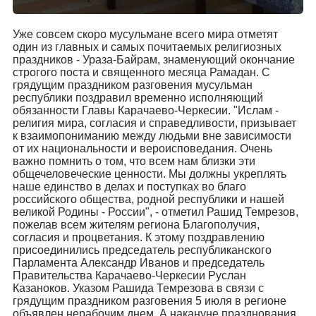
Уже совсем скоро мусульмане всего мира отметят
один из главных и самых почитаемых религиозных
праздников - Ураза-Байрам, знаменующий окончание
строгого поста и священного месяца Рамадан. С
грядущим праздником разговения мусульман
республики поздравил временно исполняющий
обязанности Главы Карачаево-Черкесии. "Ислам -
религия мира, согласия и справедливости, призывает
к взаимопониманию между людьми вне зависимости
от их национальности и вероисповедания. Очень
важно помнить о том, что всем нам близки эти
общечеловеческие ценности. Мы должны укреплять
наше единство в делах и поступках во благо
российского общества, родной республики и нашей
великой Родины - России", - отметил Рашид Темрезов,
пожелав всем жителям региона Благополучия,
согласия и процветания. К этому поздравлению
присоединились председатель республиканского
Парламента Александр Иванов и председатель
Правительства Карачаево-Черкесии Руслан
Казаноков. Указом Рашида Темрезова в связи с
грядущим праздником разговения 5 июля в регионе
объявлен нерабочим днем. А накануне празднования