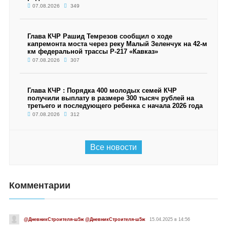
07.08.2026
349
Глава КЧР Рашид Темрезов сообщил о ходе
капремонта моста через реку Малый Зеленчук на 42-м
км федеральной трассы Р-217 «Кавказ»
07.08.2026
307
Глава КЧР : Порядка 400 молодых семей КЧР
получили выплату в размере 300 тысяч рублей на
третьего и последующего ребенка с начала 2026 года
07.08.2026
312
Все новости
Комментарии
@ДневникСтроителя-ш5ж @ДневникСтроителя-ш5ж
15.04.2025 в 14:56