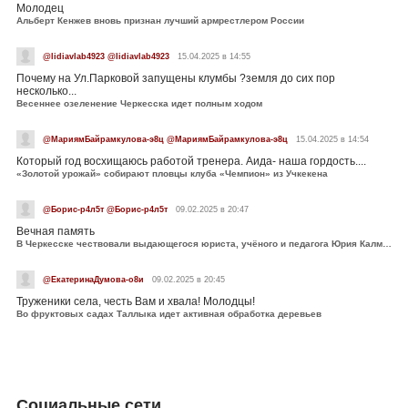
Молодец
Альберт Кенжев вновь признан лучший армрестлером России
@lidiavlab4923 @lidiavlab4923
15.04.2025 в 14:55
Почему на Ул.Парковой запущены клумбы ?земля до сих пор
несколько...
Весеннее озеленение Черкесска идет полным ходом
@МариямБайрамкулова-э8ц @МариямБайрамкулова-э8ц
15.04.2025 в 14:54
Который год восхищаюсь работой тренера. Аида- наша гордость....
«Золотой урожай» собирают пловцы клуба «Чемпион» из Учкекена
@Борис-р4л5т @Борис-р4л5т
09.02.2025 в 20:47
Вечная память
В Черкесске чествовали выдающегося юриста, учёного и педагога Юрия Калмыкова
@ЕкатеринаДумова-о8и
09.02.2025 в 20:45
Труженики села, честь Вам и хвала! Молодцы!
Во фруктовых садах Таллыка идет активная обработка деревьев
Социальные сети