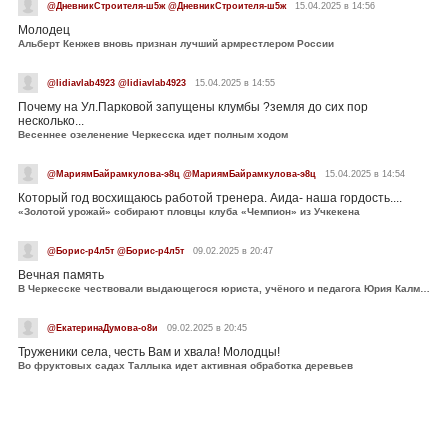
@ДневникСтроителя-ш5ж @ДневникСтроителя-ш5ж
15.04.2025 в 14:56
Молодец
Альберт Кенжев вновь признан лучший армрестлером России
@lidiavlab4923 @lidiavlab4923
15.04.2025 в 14:55
Почему на Ул.Парковой запущены клумбы ?земля до сих пор
несколько...
Весеннее озеленение Черкесска идет полным ходом
@МариямБайрамкулова-э8ц @МариямБайрамкулова-э8ц
15.04.2025 в 14:54
Который год восхищаюсь работой тренера. Аида- наша гордость....
«Золотой урожай» собирают пловцы клуба «Чемпион» из Учкекена
@Борис-р4л5т @Борис-р4л5т
09.02.2025 в 20:47
Вечная память
В Черкесске чествовали выдающегося юриста, учёного и педагога Юрия Калмыкова
@ЕкатеринаДумова-о8и
09.02.2025 в 20:45
Труженики села, честь Вам и хвала! Молодцы!
Во фруктовых садах Таллыка идет активная обработка деревьев