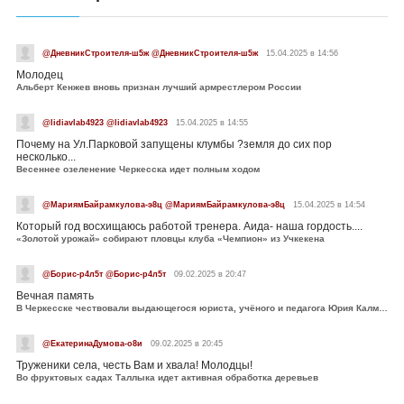
@ДневникСтроителя-ш5ж @ДневникСтроителя-ш5ж
15.04.2025 в 14:56
Молодец
Альберт Кенжев вновь признан лучший армрестлером России
@lidiavlab4923 @lidiavlab4923
15.04.2025 в 14:55
Почему на Ул.Парковой запущены клумбы ?земля до сих пор
несколько...
Весеннее озеленение Черкесска идет полным ходом
@МариямБайрамкулова-э8ц @МариямБайрамкулова-э8ц
15.04.2025 в 14:54
Который год восхищаюсь работой тренера. Аида- наша гордость....
«Золотой урожай» собирают пловцы клуба «Чемпион» из Учкекена
@Борис-р4л5т @Борис-р4л5т
09.02.2025 в 20:47
Вечная память
В Черкесске чествовали выдающегося юриста, учёного и педагога Юрия Калмыкова
@ЕкатеринаДумова-о8и
09.02.2025 в 20:45
Труженики села, честь Вам и хвала! Молодцы!
Во фруктовых садах Таллыка идет активная обработка деревьев