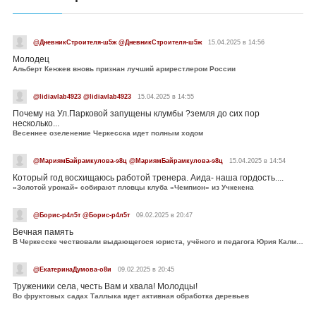
@ДневникСтроителя-ш5ж @ДневникСтроителя-ш5ж
15.04.2025 в 14:56
Молодец
Альберт Кенжев вновь признан лучший армрестлером России
@lidiavlab4923 @lidiavlab4923
15.04.2025 в 14:55
Почему на Ул.Парковой запущены клумбы ?земля до сих пор
несколько...
Весеннее озеленение Черкесска идет полным ходом
@МариямБайрамкулова-э8ц @МариямБайрамкулова-э8ц
15.04.2025 в 14:54
Который год восхищаюсь работой тренера. Аида- наша гордость....
«Золотой урожай» собирают пловцы клуба «Чемпион» из Учкекена
@Борис-р4л5т @Борис-р4л5т
09.02.2025 в 20:47
Вечная память
В Черкесске чествовали выдающегося юриста, учёного и педагога Юрия Калмыкова
@ЕкатеринаДумова-о8и
09.02.2025 в 20:45
Труженики села, честь Вам и хвала! Молодцы!
Во фруктовых садах Таллыка идет активная обработка деревьев