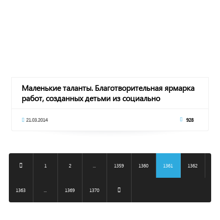
Маленькие таланты. Благотворительная ярмарка
работ, созданных детьми из социально
незащище
21.03.2014
928
1
2
...
1359
1360
1361
1362
1363
...
1369
1370