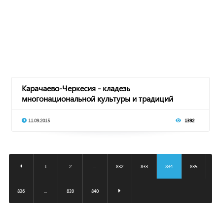
Карачаево-Черкесия - кладезь
многонациональной культуры и традиций
11.09.2015
1392
1
2
...
832
833
834
835
836
...
839
840